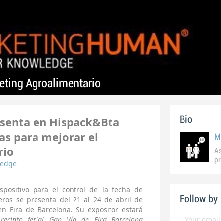
ting Agroalimentario
senta en Hispack&Bta
Bio
as para mejorar el
rio
As
p
ledge
ispositivo para el control de la fecha de
Follow by
ros se presenta del 21 al 24 de abril de
en Fira de Barcelona. Su expositor estará
ecinto ferial Gan Vía de Fira Barcelona