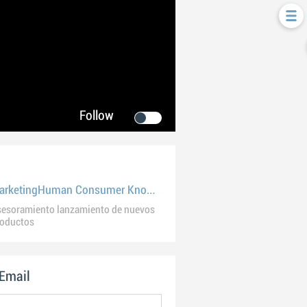
Follow
MarketingHuman Consumer Knowledge
esoramiento lanzamiento de nuevos
roductos
 Email