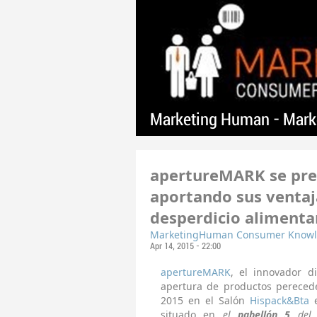
Marketing Human - Marke
apertureMARK se pre
aportando sus ventaj
desperdicio alimenta
MarketingHuman Consumer Know
Apr 14, 2015 - 22:00
apertureMARK
, el innovador d
apertura de productos perecede
2015 en el Salón
Hispack&Bta
situado en
el
pabellón 5
del r